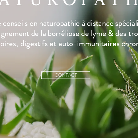
ATUROPATH
conseils en naturopathie à distance spécial
agnement de la
borréliose de lyme &
des
tr
ires, digestifs et
auto-immunitaires chro
CONTACT