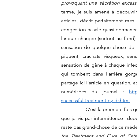
provoquant une sécrétion excess
terme, je suis amené à découvrir 
articles, décrit parfaitement mes
congestion nasale quasi permanent
langue chargée (surtout au fond),
sensation de quelque chose de bl
piquent, crachats visqueux, sen
sensation de gène à chaque infect
qui tombent dans l’arrière gorge,
partage ici l’article en question, 
numérisées du journal : 
htt
successful-treatment-by-dr.html
		C’est la première fois que je lis un article qui évoque avec autant de précisions ce 
que je vis par intermittence  depu
reste pas grand-chose de ce médecin
the Treatment and Cure of Cata