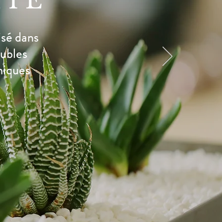
IE
isé dans
oubles
niques