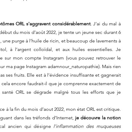
tômes ORL s'aggravent considérablement
. J’ai du mal à 
u début du mois d’août 2022, je tente un jeune sec durant 6 
fs, une purge à l’huile de ricin, et beaucoup de lavements à 
tol, à l’argent colloïdal, et aux huiles essentielles. Je 
e sur mon compte Instagram (vous pouvez retrouver le 
 sur ma page Instagram adamnour_naturopathie). Mais rien 
s ses fruits. Elle est à l’évidence insuffisante et gagnerait 
r cela encore faudrait-il que je comprenne exactement de 
a santé ORL se dégrade malgré tous les efforts que je 
guant dans les tréfonds d’Internet,
 je découvre la notion 
cal ancien qui désigne 
l’inflammation des muqueuses 