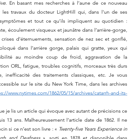
ive
. En basant mes recherches à l’aune de ce nouveau 
les travaux du docteur LightHill qui, dans l'un de ses 
 symptômes et tout ce qu’ils impliquent au quotidien : 
e, écoulement visqueux et jaunâtre dans l’arrière-gorge, 
 crises d'éternuements, sensation de nez sec et gonflé, 
oqué dans l’arrière gorge, palais qui gratte, yeux qui 
sibilité au moindre coup de froid, aggravation de la 
ion ORL, fatigue, troubles cognitifs, morceaux très durs 
 inefficacité des traitements classiques, etc. Je vous 
accessible sur le site du New York Time, dans les archives 
ps://www.nytimes.com/1862/05/15/archives/catarrh-and-its-
is 13 ans. Malheureusement l’article date de 1862. Il ne 
 si ce n’est son livre : « 
Twenty-five Years Experience in 
rrh and Deafness
 », sorti en 1878 et 
disponible dans 