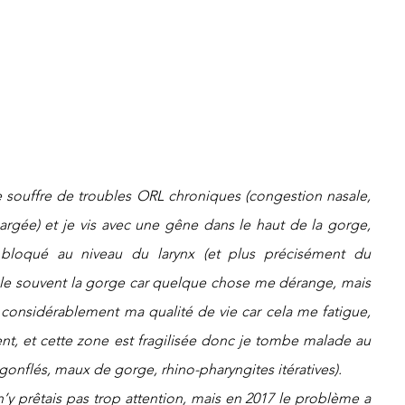
e souffre de troubles ORL chroniques (congestion nasale, 
rgée) et je vis avec une gêne dans le haut de la gorge, 
loqué au niveau du larynx (et plus précisément du 
acle souvent la gorge car quelque chose me dérange, mais 
t considérablement ma qualité de vie car cela me fatigue, 
, et cette zone est fragilisée donc je tombe malade au 
onflés, maux de gorge, rhino-pharyngites itératives).  
’y prêtais pas trop attention, mais en 2017 le problème a 