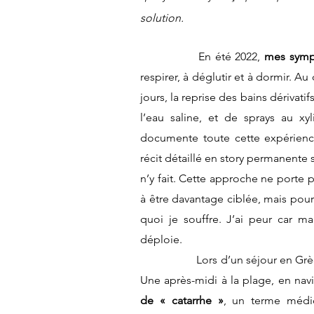
solution.
		En été 2022, 
mes symp
respirer, à déglutir et à dormir. A
jours, la reprise des bains dérivati
l’eau saline, et de sprays au xyli
documente toute cette expérienc
récit détaillé en story permanente
n’y fait. Cette approche ne porte pa
à être davantage ciblée, mais pou
quoi je souffre. J’ai peur car m
déploie.
		Lors d’un séjour en Grèce à la fin du mois d’aout 2022, mon état ORL est critique. 
Une après-midi à la plage, en navi
de « catarrhe »
, un terme médi