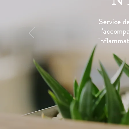
N
Service de 
l'accomp
inflammato