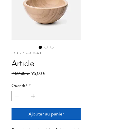
SKU : 671253175371
Article
Prix
Prix
 100,00 € 
95,00 €
original
promotionnel
Quantité
*
Ajouter au panier