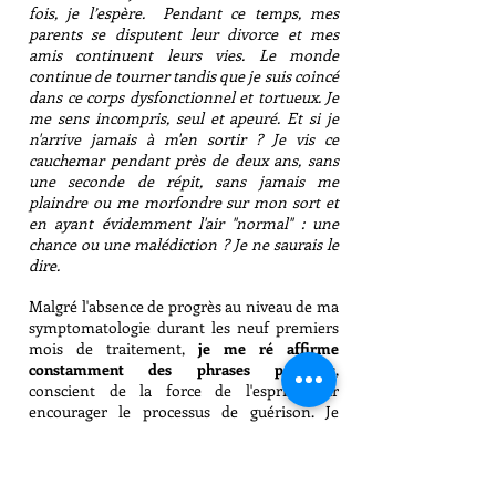
fois, je l’espère. Pendant ce temps, mes
parents se disputent leur divorce et mes
amis continuent leurs vies. Le monde
continue de tourner tandis que je suis coincé
dans ce corps dysfonctionnel et tortueux. Je
me sens incompris, seul et apeuré. Et si je
n'arrive jamais à m'en sortir ? Je vis ce
cauchemar pendant près de deux ans, sans
une seconde de répit, sans jamais me
plaindre ou me morfondre sur mon sort et
en ayant évidemment l'air "normal" : une
chance ou une malédiction ? Je ne saurais le
dire.
Malgré l'absence de progrès au niveau de ma
symptomatologie durant les neuf premiers
mois de traitement,
je me ré affirme
constamment des phrases positives
,
conscient de la force de l'esprit pour
encourager le processus de guérison. Je
profite de cet isolement, ce time-off, pour
faire une
profonde introspection
et repenser
un
projet professionnel
qui correspondrait à
mon nouveau mode de vie mais aussi à mes