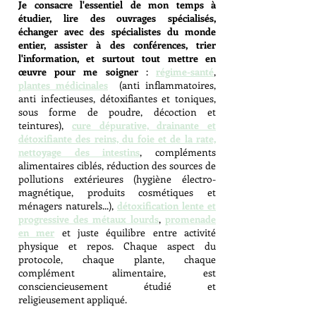
Je consacre l'essentiel de mon temp
s à
étudier, lire des ouvrages spécialisés,
échanger avec des spécialistes du monde
entier, assister à des conférences, trier
l'inf
ormation, et surtout tout mettre en
œuvre pour me soigner
:
régime-santé
,
plantes médicinales
(anti inflammatoires,
anti infectieuses, détoxifiantes et toniques,
sous forme de poudre, décoction et
teintures),
cure dépurative, drainante et
détoxifiante des reins, du foie et de la rate,
nettoyage des intestins
, compléments
alimentaires ciblés, réduction des sources de
pollutions extérieures (hygiène électro-
magnétique, produits cosmétiques et
ménagers naturels...),
détoxification lente et
progressive des métaux lourds
,
promenade
en mer
et juste équilibre entre activité
physique et repos. Chaque aspect du
protocole, chaque plante, chaque
complément alimentaire, est
consciencieusement étudié et
religieusement appliqué.