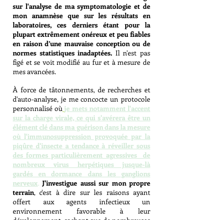
sur l'analyse de ma symptomatologie et de
mon anamnèse que sur les résultats en
laboratoires, ces derniers étant pour la
plupart extrêmement onéreux et peu fiables
en raison d’une mauvaise conception ou de
normes statistiques inadaptées.
Il n'est pas
figé et se voit modifié au fur et à mesure de
mes avancées.
À force de tâtonnements, de recherches et
d'auto-analyse, je me concocte un protocole
personnalisé où
je mets notamment l'accent
sur la charge virale, ce qui s'avérera être un
élément clé dans ma guérison dans la mesure
où l'immunosuppression provoquée par la
piqûre d'insecte a tendance à réveiller sous
des formes particulièrement agressives de
nombreux virus herpétiques jusque-là
gardés en dormance dans les ganglions
nerveux
.
J'investigue aussi sur mon propre
terrain
, c'est à dire sur les raisons ayant
offert aux agents infectieux un
environnement favorable à leur