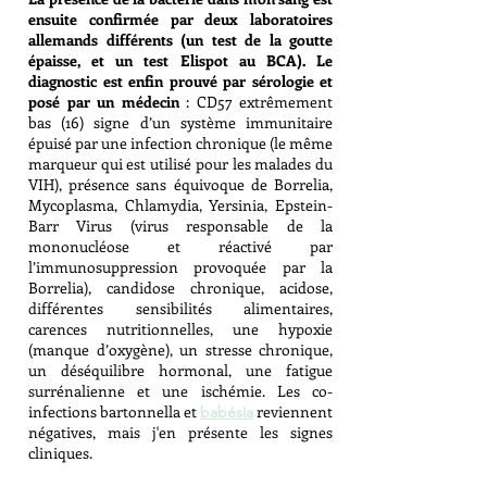
ensuite confirmée par deux laboratoires
allemands différents (un test de la goutte
épaisse, et un test Elispot au BCA). Le
diagnostic est enfin prouvé par sérologie et
posé par un médecin
: CD57 extrêmement
bas (16) signe d’un système immunitaire
épuisé par une infection chronique (le même
marqueur qui est utilisé pour les malades du
VIH), présence sans équivoque de Borrelia,
Mycoplasma, Chlamydia, Yersinia, Epstein-
Barr Virus (virus responsable de la
mononucléose et réactivé par
l’immunosuppression provoquée par la
Borrelia), candidose chronique, acidose,
différentes sensibilités alimentaires,
carences nutritionnelles, une hypoxie
(manque d’oxygène), un stresse chronique,
un déséquilibre hormonal, une fatigue
surrénalienne et une ischémie. Les co-
infections bartonnella et
reviennent
babésia
négatives, mais j'en présente les signes
cliniques.