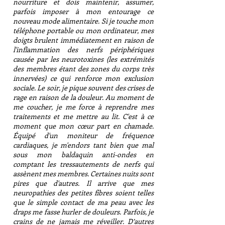
nourriture et dois maintenir, assumer,
parfois imposer à mon entourage ce
nouveau mode alimentaire. Si je touche mon
téléphone portable ou mon ordinateur, mes
doigts brulent immédiatement en raison de
l'inflammation des nerfs périphériques
causée par les neurotoxines (les extrémités
des membres étant des zones du corps très
innervées) ce qui renforce mon exclusion
sociale. Le soir, je pique souvent des crises de
rage en raison de la douleur. Au moment de
me coucher, je me force à reprendre mes
traitements et me mettre au lit. C'est à ce
moment que mon cœur part en chamade.
Équipé d'un moniteur de fréquence
cardiaques, je m'endors tant bien que mal
sous mon baldaquin anti-ondes en
comptant les tressautements de nerfs qui
assènent mes membres. Certaines nuits sont
pires que d'autres. Il arrive que mes
neuropathies des petites fibres soient telles
que le simple contact de ma peau avec les
draps me fasse hurler de douleurs. Parfois, je
crains de ne jamais me réveiller. D’autres