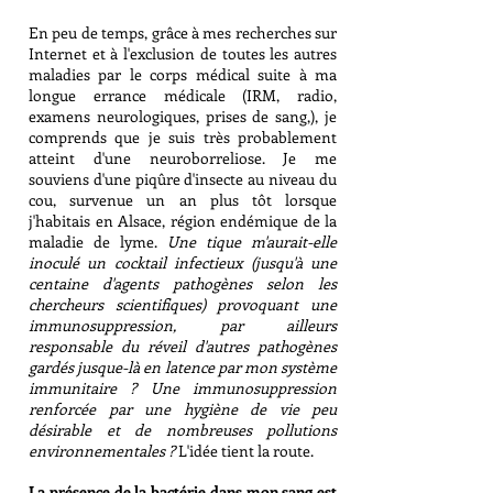
En peu de temps, grâce à mes recherches sur
Internet et à l'exclusion de toutes les autres
maladies par le corps médical suite à ma
longue errance médicale (IRM, radio,
examens neurologiques, prises de sang,),
je
comprends que je suis très probablement
atteint d'une neuroborreliose.
Je me
souviens d'une piqûre d'insecte au niveau du
cou, survenue un an plus tôt lorsque
j'habitais en Alsace, région endémique de la
maladie de lyme.
Une tique m'aurait-elle
inoculé un cocktail infectieux (jusqu'à une
centaine d'agents pathogènes selon les
chercheurs scientifiques) provoquant une
immunosuppression, par ailleurs
responsable du réveil d'autres pathogènes
gardés jusque-là en latence par mon système
immunitaire ? Une immunosuppression
renforcée par une hygiène de vie peu
désirable et de nombreuses pollutions
environnementales ?
L'idée tient la route.
La présence de la bactérie dans mon sang est