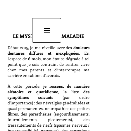
LE MYSTÈRE DE MA MALADIE
Début 2015, je me réveille avec des
douleurs
dentaires diffuses et inexpliquées
. En
l'espace de 6 mois, mon état se dégrade à tel
point que je suis contraint de rentrer vivre
chez mes parents et d'interrompre ma
carrière en cabinet d
'avocats.
À cette période,
je ressens, de manière
aléatoire et quotidienne, la liste des
symptômes suivants
(par ordre
d'importance) : des névralgies généralisées et
quasi permanentes, neuropathies des petites
fibres, des paresthésies (engourdissements,
fourmillements, picotements), des
tressautements de nerfs (spasmes nerveux /
hyperexcatibilité nerveuse), des sensations