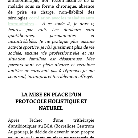
antibiothérapie, non reconnaissance de la
maladie sous sa forme chronique, absence
de prise en charge, non-fiabilité des
sérologies,
corrélation avec les maladies auto
immunitaires
...
À ce stade là, je dors 14
heures par nuit. Les douleurs sont
quotidiennes, permanentes et
incontrôlables. Je ne pratique plus aucune
activité sportive, je n'ai quasiment plus de vie
sociale, aucune vie professionnelle et ma
situation familiale est désastreuse. Mes
parents sont en plein divorce et certaines
amitiés ne survivent pas à l'épreuve. Je me
sens seul, incompris et terriblement effrayé.
LA MISE EN PLACE D'UN
PROTOCOLE HOLISTIQUE ET
NATUREL
Après l'échec d'une trithérapie
d'antibiotiques au BCA (Borreliose Centrum
Augsburg), je décide de devenir mon propre
soignant et je
mets en place un protocole de