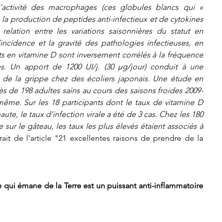
l’activité des macrophages (ces globules blancs qui « 
e la production de peptides anti-infectieux et de cytokines 
 relation entre les variations saisonnières du statut en 
incidence et la gravité des pathologies infectieuses, en 
rts en vitamine D sont inversement corrélés à la fréquence 
es. Un apport de 1200 UI/j. (30 µg/jour) conduit à une 
 de la grippe chez des écoliers japonais. Une étude en 
 de 198 adultes sains au cours des saisons froides 2009-
-même. Sur les 18 participants dont le taux de vitamine D 
ute, le taux d’infection virale a été de 3 cas. Chez les 180 
e sur le gâteau, les taux les plus élevés étaient associés à 
trait de l'article "21 excellentes raisons de prendre de la 
e qui émane de la Terre est un puissant anti-inflammatoire 