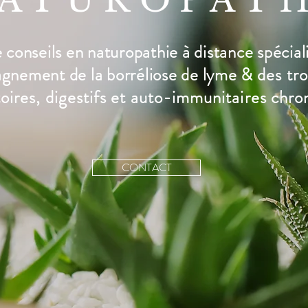
ATUROPATH
conseils en naturopathie à distance spécial
agnement de la
borréliose de lyme &
des
tr
ires, digestifs et
auto-immunitaires chro
CONTACT