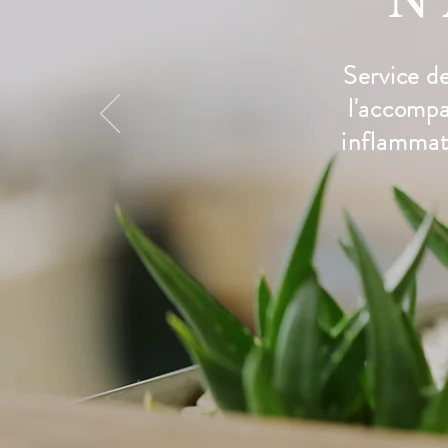
N
Service de 
l'accomp
inflammato