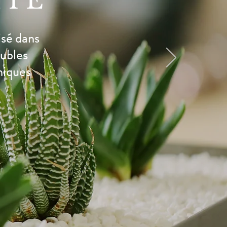
IE
isé dans
oubles
niques