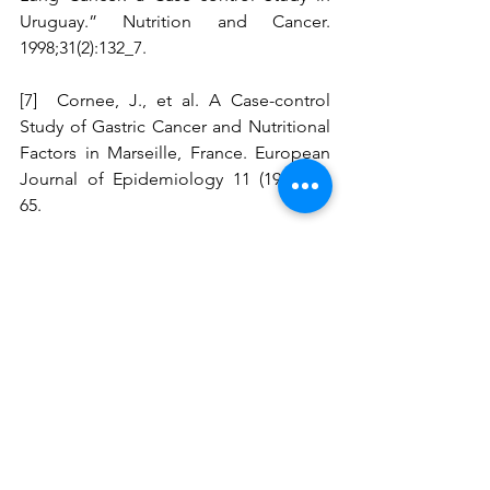
Uruguay.” Nutrition and Cancer. 
1998;31(2):132_7.
[7]  Cornee, J., et al. A Case-control 
Study of Gastric Cancer and Nutritional 
Factors in Marseille, France. European 
Journal of Epidemiology 11 (1995):55-
65.
[8]  Yudkin, J. Sweet and Dangerous.
(New York:Bantam Books,1974) 129
[9]  Cornee, J., et al. A Case-control 
Study of Gastric Cancer and Nutritional 
Factors in Marseille, France, European 
Journal of Epidemiology. 1995;11
[10]  Persson P. G., Ahlbom, A., and 