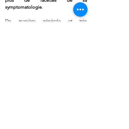
plus de facettes de sa 
symptomatologie
. 
De manière générale et très 
subrepticement, préférez la l-lysine si 
vous souffrez uniquement d’un herpès, 
la mélisse si vous souffrez par ailleurs 
de nervosité, la réglisse si votre 
situation s’accompagne de fatigue 
surrénalienne, la feuille d’olivier si vous 
soupçonnez par ailleurs une infestation 
parasitaire, et le monolaurin si vous 
souffrez de la maladie de lyme sous sa 
forme chronique. 
Tu veux en savoir plus et 
devenir pleinement acteur de 
ta santé? Rejoins 
la formation 