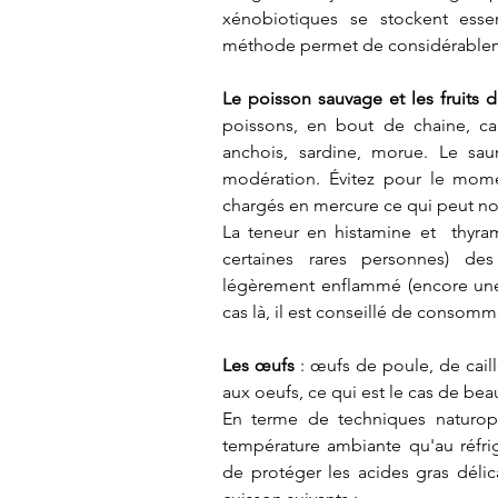
xénobiotiques se stockent essen
méthode permet de considérablemen
Le poisson sauvage et les fruits 
poissons, en bout de chaine, car
anchois, sardine, morue. Le sau
modération. Évitez pour le momen
chargés en mercure ce qui peut nour
La teneur en histamine et  thyra
certaines rares personnes) des 
légèrement enflammé (encore une f
cas là, il est conseillé de consomm
Les œufs
 : œufs de poule, de cail
aux oeufs, ce qui est le cas de be
En terme de techniques naturop
température ambiante qu'au réfri
de protéger les acides gras déli