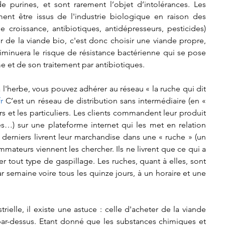
 purines, et sont rarement l’objet d’intolérances. Les 
ent être issus de l'industrie biologique en raison des 
croissance, antibiotiques, antidépresseurs, pesticides) 
ir de la viande bio, c'est donc choisir une viande propre, 
iminuera le risque de résistance bactérienne qui se pose 
e et de son traitement par antibiotiques. 
 l'herbe, vous pouvez adhérer au réseau « la ruche qui dit 
r
 C’est un réseau de distribution sans intermédiaire (en « 
rs et les particuliers. Les clients commandent leur produit 
es…) sur une plateforme internet qui les met en relation 
derniers livrent leur marchandise dans une « ruche » (un 
mmateurs viennent les chercher. Ils ne livrent que ce qui a 
er tout type de gaspillage. Les ruches, quant à elles, sont 
 semaine voire tous les quinze jours, à un horaire et une 
rielle, il existe une astuce : celle d'acheter de la viande 
ar-dessus. Etant donné que les substances chimiques et 