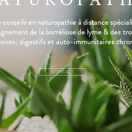
ATUROPATH
conseils en naturopathie à distance spécial
agnement de la
borréliose de lyme &
des
tr
ires, digestifs et
auto-immunitaires chro
CONTACT