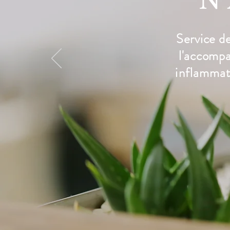
N
Service de 
l'accomp
inflammato