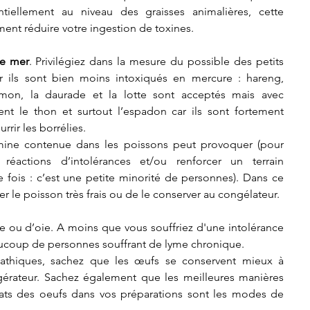
tiellement au niveau des graisses animalières, cette 
t réduire votre ingestion de toxines. 
de mer
. Privilégiez dans la mesure du possible des petits 
 ils sont bien moins intoxiqués en mercure : hareng, 
mon, la daurade et la lotte sont acceptés mais avec 
t le thon et surtout l’espadon car ils sont fortement 
rir les borrélies.
mine contenue dans les poissons peut provoquer (pour 
réactions d’intolérances et/ou renforcer un terrain 
ois : c’est une petite minorité de personnes). Dans ce 
er le poisson très frais ou de le conserver au congélateur. 
le ou d’oie. A moins que vous souffriez d'une intolérance 
aucoup de personnes souffrant de lyme chronique. 
athiques, sachez que les œufs se conservent mieux à 
gérateur. Sachez également que les meilleures manières 
cats des oeufs dans vos préparations sont les modes de 