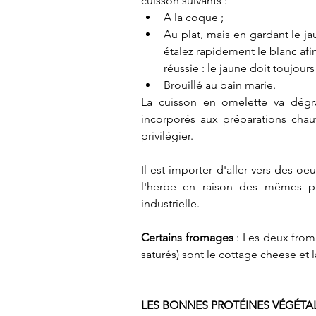
cuisson suivants :  
A la coque ;  
Au plat, mais en gardant le ja
étalez rapidement le blanc afin 
réussie : le jaune doit toujours
Brouillé au bain marie. 
La cuisson en omelette va dégr
incorporés aux préparations chauf
privilégier.  
Il est importer d'aller vers des oe
l'herbe en raison des mêmes pr
industrielle.
Certains fromages
 : Les deux from
saturés) sont le cottage cheese et la
LES BONNES PROTÉINES VÉGÉTA