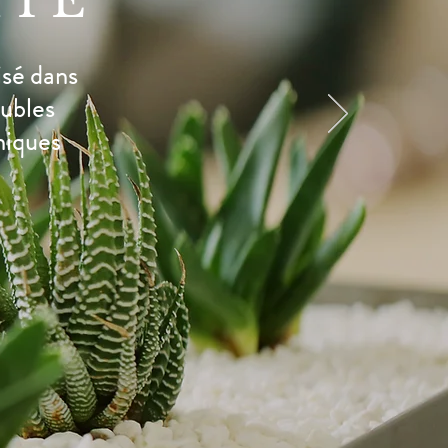
IE
isé dans
oubles
niques