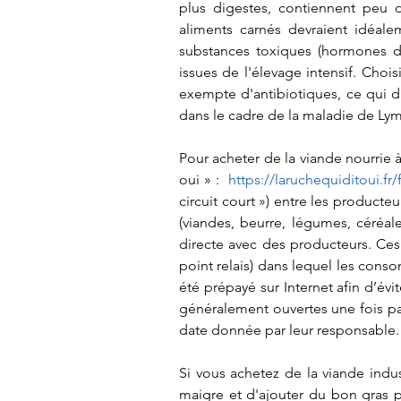
plus digestes, contiennent peu de
aliments carnés devraient idéalem
substances toxiques (hormones de 
issues de l'élevage intensif. Chois
exempte d'antibiotiques, ce qui d
dans le cadre de la maladie de Lym
Pour acheter de la viande nourrie à
oui » :  
https://laruchequiditoui.fr/f
circuit court ») entre les producteu
(viandes, beurre, légumes, céréal
directe avec des producteurs. Ces 
point relais) dans lequel les conso
été prépayé sur Internet afin d’évit
généralement ouvertes une fois par
date donnée par leur responsable.
Si vous achetez de la viande indust
maigre et d'ajouter du bon gras p